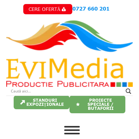
Skip
0727 660 201
CERE OFERTĂ
to
main
content
STANDURI
PROIECTE
EXPOZIȚIONALE
SPECIALE /
BUTAFORII