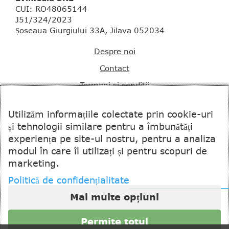
CUI: RO48065144
J51/324/2023
Șoseaua Giurgiului 33A, Jilava 052034
Despre noi
Contact
Termeni si conditii
Notificare Cookies
Utilizăm informațiile colectate prin cookie-uri
și tehnologii similare pentru a îmbunătăți
Politica de confidentialitate
experiența pe site-ul nostru, pentru a analiza
ANPC
modul în care îl utilizați și pentru scopuri de
marketing.
Politică de confidențialitate
© 2024 EVIMEDIA SRL. All rights reserved.
Mai multe opțiuni
designed & powered by Web Synapse
Permite totul