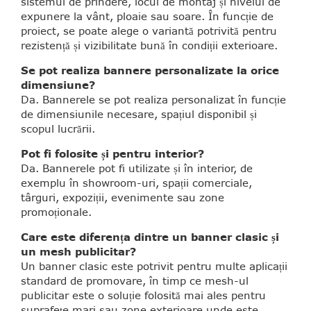
sistemul de prindere, locul de montaj și nivelul de
expunere la vânt, ploaie sau soare. În funcție de
proiect, se poate alege o variantă potrivită pentru
rezistență și vizibilitate bună în condiții exterioare.
Se pot realiza bannere personalizate la orice
dimensiune?
Da. Bannerele se pot realiza personalizat în funcție
de dimensiunile necesare, spațiul disponibil și
scopul lucrării.
Pot fi folosite și pentru interior?
Da. Bannerele pot fi utilizate și în interior, de
exemplu în showroom-uri, spații comerciale,
târguri, expoziții, evenimente sau zone
promoționale.
Care este diferența dintre un banner clasic și
un mesh publicitar?
Un banner clasic este potrivit pentru multe aplicații
standard de promovare, în timp ce mesh-ul
publicitar este o soluție folosită mai ales pentru
suprafețe mari sau zone exterioare unde este