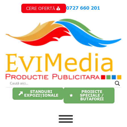
Skip
0727 660 201
CERE OFERTĂ
to
main
content
STANDURI
PROIECTE
EXPOZIȚIONALE
SPECIALE /
BUTAFORII