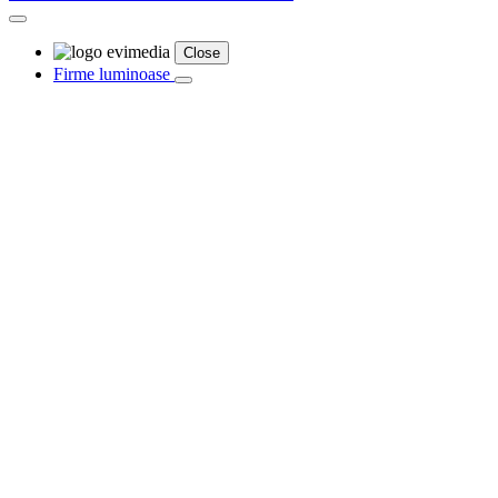
Close
Firme luminoase