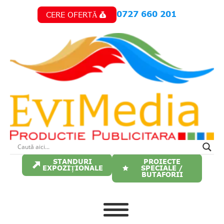
Skip
0727 660 201
CERE OFERTĂ
to
main
content
STANDURI
PROIECTE
EXPOZIȚIONALE
SPECIALE /
BUTAFORII