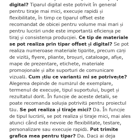
digital?
Tiparul digital este potrivit în general
pentru tiraje mai mici, execuție rapidă și
flexibilitate, în timp ce tiparul offset este
recomandat de obicei pentru volume mai mari și
pentru lucrări unde este importantă eficiența pe
tiraj și consistența producției.
Ce tip de materiale
se pot realiza prin tipar offset și digital?
Se pot
realiza numeroase materiale tipărite, precum cărți
de vizită, flyere, pliante, broșuri, cataloage, afișe,
mape de prezentare, etichete, materiale
promoționale și alte suporturi de comunicare
vizuală.
Cum știu ce variantă mi se potrivește?
Alegerea depinde de numărul de exemplare,
termenul de execuție, tipul suportului, buget și
rezultatul dorit. În funcție de aceste detalii, se
poate recomanda soluția potrivită pentru proiectul
tău.
Se pot realiza și tiraje mici?
Da. În funcție
de tipul lucrării, se pot realiza și tiraje mici, mai ales
atunci când este nevoie de flexibilitate, testare,
personalizare sau execuție rapidă.
Pot trimite
grafica mea pentru tipar?
Da. Dacă ai deja