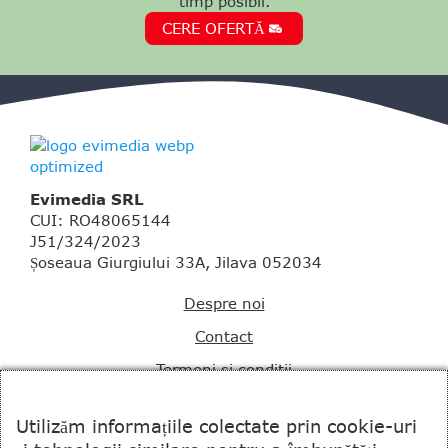
timp posibil.
CERE OFERTĂ
Evimedia SRL
CUI: RO48065144
J51/324/2023
Șoseaua Giurgiului 33A, Jilava 052034
Despre noi
Contact
Termeni si conditii
Notificare Cookies
Utilizăm informațiile colectate prin cookie-uri